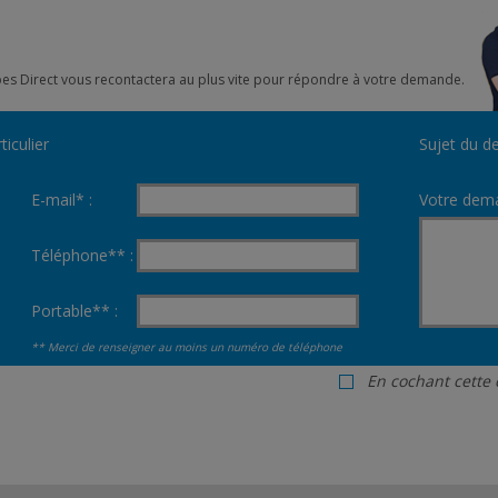
mpes Direct vous recontactera au plus vite pour répondre à votre demande.
ticulier
Sujet du de
E-mail* :
Votre dema
Téléphone** :
Portable** :
** Merci de renseigner au moins un numéro de téléphone
En cochant cette 