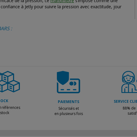
efficace de la pression, ce
manomètre
s’impose comme une
confiance à Jetly pour suivre la pression avec exactitude, jour
ARS :
TOCK
SERVICE CLI
PAIEMENTS
 références
88% de c
Sécurisés et
 stock
satisf
en plusieurs fois