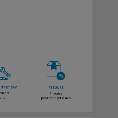
ENT ET SAV
RETOURS
lients
14 jours
aits
pour changer d'avis