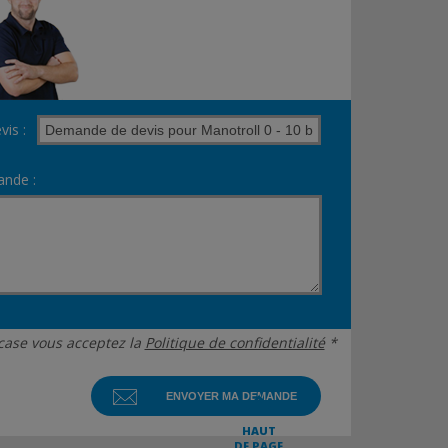
vis :
nde :
case vous acceptez la
Politique de confidentialité
*
HAUT
DE PAGE