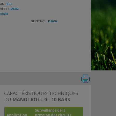
RAN :
Ø63
MENT :
RADIAL
0 BARS
RÉFÉRENCE :
411040
CARACTÉRISTIQUES TECHNIQUES
DU
MANOTROLL 0 - 10 BARS
Surveillance de la
Application
pression des circuits