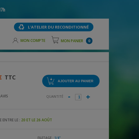
17h
L'ATELIER DU RECONDITIONNÉ
MON COMPTE
MON PANIER
0
€
TTC
-
+
1
AVIS
QUANTITÉ
 ENTRE LE :
20 ET LE 26 AOÛT
FILETAGE :
1/4"