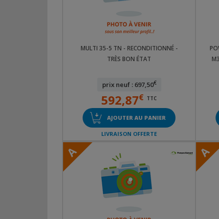
MULTI 35-5 TN - RECONDITIONNÉ -
POW
TRÈS BON ÉTAT
M3
€
prix neuf : 697,50
592,87
€
TTC
AJOUTER AU PANIER
LIVRAISON OFFERTE
A
A