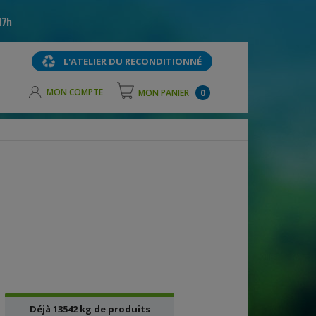
17h
L'ATELIER DU RECONDITIONNÉ
MON COMPTE
MON PANIER
0
13542 kg
Déjà 13542 kg de produits