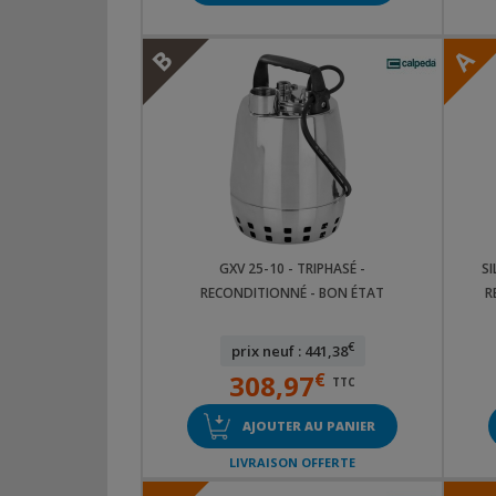
B
A
GXV 25-10 - TRIPHASÉ -
SI
RECONDITIONNÉ - BON ÉTAT
R
€
prix neuf : 441,38
308,97
€
TTC
AJOUTER AU PANIER
LIVRAISON OFFERTE