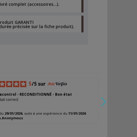
ivré complet (accessoires…).
Produit GARANTI
durée précisée sur la fiche produit).
5
/5 sur
acontrol - RECONDITIONNÉ - Bon état
Dorinoxmatic 500
uit correct
Voir si, dans la dur
 du
29/01/2026
, suite à une expérience du
11/01/2026
Avis du
05/01/2026
,
A.Anonymous
par
T.ALAIN