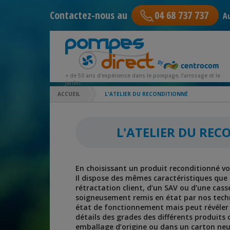
Contactez-nous au
04 68 737 737
Au
+ de 50 ans d'expérience dans le pompage, l'arrosage et le
jardin
ACCUEIL
L'ATELIER DU RECONDITIONNÉ
L'ATELIER DU RE
En choisissant un produit reconditionné vou
Il dispose des mêmes caractéristiques que 
rétractation client, d’un SAV ou d’une cass
soigneusement remis en état par nos technic
état de fonctionnement mais peut révéler q
détails des grades des différents produits 
emballage d’origine ou dans un carton neu