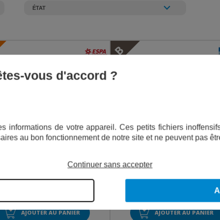
B
 êtes-vous d'accord ?
s informations de votre appareil. Ces petits fichiers inoffens
aires au bon fonctionnement de notre site et ne peuvent pas êtr
LEN S2 300 36 T - 3 CV - 36 M3/H -
3M/I 50-200/9,2 - RECONDITIONN
ECONDITIONNÉ - TRÈS BON ÉTAT
BON ÉTAT
Continuer sans accepter
€
€
prix neuf : 565,00
prix neuf : 3 356,95
A
425,00
€
2 350,03
€
TTC
TTC
AJOUTER AU PANIER
AJOUTER AU PANIER