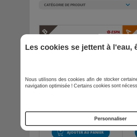
B
A
Les cookies se jettent à l'eau,
Nous utilisons des cookies afin de stocker certaine
navigation optimisée ! Certains cookies sont nécess
POOL T - RECONDITIONNÉ - BON ÉTAT
SI
R
€
prix neuf : 219,00
Personnaliser
154,00
€
TTC
AJOUTER AU PANIER