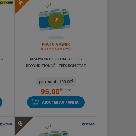
A
ÈS
RÉSERVOIR HORIZONTAL 50L -
RECONDITIONNÉ - TRÈS BON ÉTAT
€
prix neuf : 109,00
95,00
€
TTC
AJOUTER AU PANIER
B