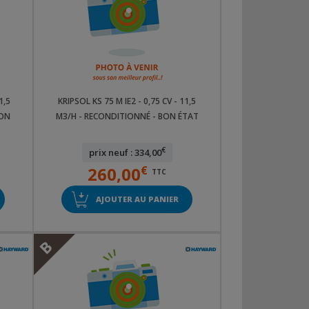
1,5
KRIPSOL KS 75 M IE2 - 0,75 CV - 11,5
BON
M3/H - RECONDITIONNÉ - BON ÉTAT
€
prix neuf : 334,00
260,00
€
TTC
AJOUTER AU PANIER
B