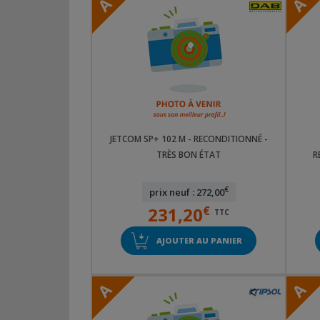
A
A
JETCOM SP+ 102 M - RECONDITIONNÉ -
TRÈS BON ÉTAT
R
€
prix neuf : 272,00
231,20
€
TTC
AJOUTER AU PANIER
A
A