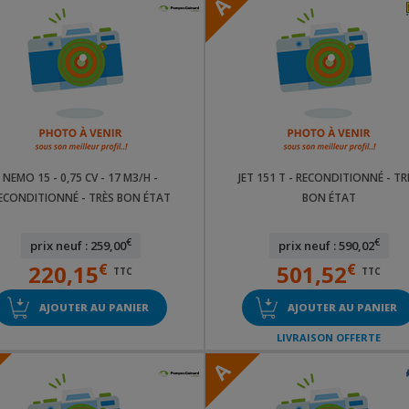
A
NEMO 15 - 0,75 CV - 17 M3/H -
JET 151 T - RECONDITIONNÉ - TR
ECONDITIONNÉ - TRÈS BON ÉTAT
BON ÉTAT
€
€
prix neuf : 259,00
prix neuf : 590,02
220,15
€
501,52
€
TTC
TTC
AJOUTER AU PANIER
AJOUTER AU PANIER
LIVRAISON OFFERTE
A