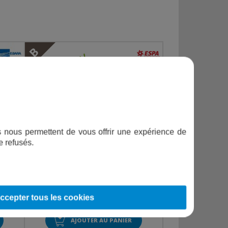
B
ifs nous permettent de vous offrir une expérience de
e refusés.
É -
SILEN S2 75 18 M - 0,75 CV - 18 M3/H -
RECONDITIONNÉ - BON ÉTAT
€
prix neuf : 405,00
ccepter tous les cookies
343,20
€
TTC
AJOUTER AU PANIER