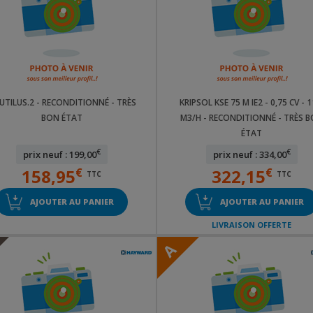
UTILUS.2 - RECONDITIONNÉ - TRÈS
KRIPSOL KSE 75 M IE2 - 0,75 CV - 1
BON ÉTAT
M3/H - RECONDITIONNÉ - TRÈS 
ÉTAT
€
€
prix neuf : 199,00
prix neuf : 334,00
158,95
€
322,15
€
TTC
TTC
AJOUTER AU PANIER
AJOUTER AU PANIER
LIVRAISON OFFERTE
A