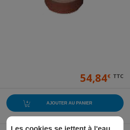
54,84
€
TTC
Les cookies se jettent à l'eau,