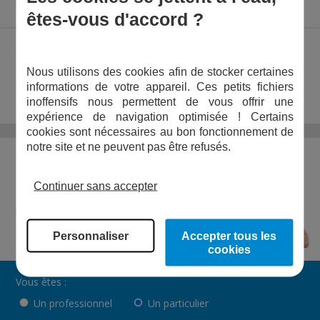
LIVRAISON PRÉVUE ENTRE LE :
19 ET LE 24 AOÛT
êtes-vous d'accord ?
GARANTIE :
1 AN
RÉFÉRENCE :
GR100
Nous utilisons des cookies afin de stocker certaines
Rouleau d'atelier - Grain de 100
informations de votre appareil. Ces petits fichiers
inoffensifs nous permettent de vous offrir une
Longeur : 25 m
expérience de navigation optimisée ! Certains
Largeur : 38 cm
cookies sont nécessaires au bon fonctionnement de
notre site et ne peuvent pas être refusés.
DEMANDE DE DEVIS
Continuer sans accepter
Vous désirez un devis en ligne ?
Veuillez remplir les informations ci-après. L’équipe
Pompes Direct vous recontactera au plus vite pour
Personnaliser
Accepter tous les
répondre à votre demande.
cookies
Vous êtes :
Un professionnel
Un particulier