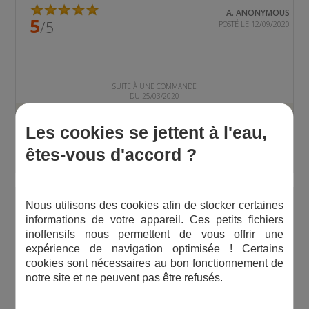
A. ANONYMOUS
5
/5
POSTÉ LE 12/09/2020
SUITE À UNE COMMANDE
DU 25/03/2020
C'est ce qu'il fallait
Les cookies se jettent à l'eau,
êtes-vous d'accord ?
A. ANONYMOUS
Nous utilisons des cookies afin de stocker certaines
5
/5
POSTÉ LE 26/04/2017
informations de votre appareil. Ces petits fichiers
inoffensifs nous permettent de vous offrir une
expérience de navigation optimisée ! Certains
cookies sont nécessaires au bon fonctionnement de
SUITE À UNE COMMANDE
notre site et ne peuvent pas être refusés.
DU 24/03/2017
Excellent produit, conforme à ce que j'attendais.