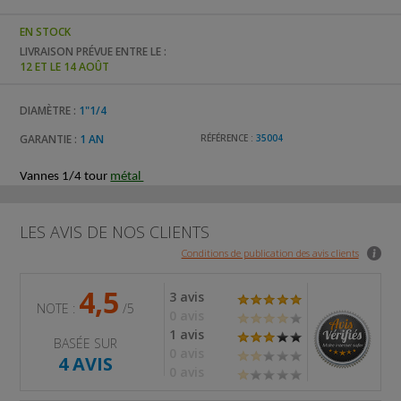
EN STOCK
LIVRAISON PRÉVUE ENTRE LE :
12 ET LE 14 AOÛT
DIAMÈTRE :
1"1/4
GARANTIE :
1 AN
RÉFÉRENCE :
35004
Vannes 1/4 tour
métal
LES AVIS DE NOS CLIENTS
Conditions de publication des avis clients
4,5
3 avis
NOTE :
/5
0 avis
1 avis
BASÉE SUR
0 avis
4 AVIS
0 avis