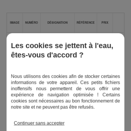
IMAGE
NUMÉRO
DÉSIGNATION
RÉFÉRENCE
PRIX
Les cookies se jettent à l'eau,
PIÈCE D'ORIGINE
êtes-vous d'accord ?
2
BY-PASS K70B
Nous utilisons des cookies afin de stocker certaines
PIÈCE D'ORIGINE
informations de votre appareil. Ces petits fichiers
inoffensifs nous permettent de vous offrir une
4
FILTRE 3/8" POUR VALVE À SAUMURE
expérience de navigation optimisée ! Certains
cookies sont nécessaires au bon fonctionnement de
notre site et ne peuvent pas être refusés.
PIÈCE D'ORIGINE
7
FLOTTEUR GRAND MODÈLE
Continuer sans accepter