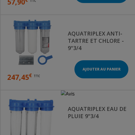
57,90
TTC
AQUATRIPLEX ANTI-
TARTRE ET CHLORE -
9"3/4
AJOUTER AU PANIER
€
247,45
TTC
AQUATRIPLEX EAU DE
PLUIE 9"3/4