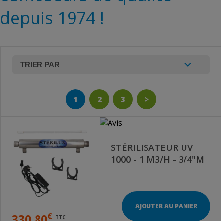
depuis 1974 !
1
2
3
>
STÉRILISATEUR UV
1000 - 1 M3/H - 3/4"M
AJOUTER AU PANIER
€
330,80
TTC