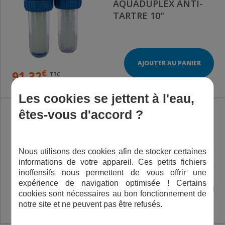
AQUADUPLEX ANTI-
TARTRE 10"
AJOUTER AU PANIER
€
91,32
TTC
Les cookies se jettent à l'eau,
êtes-vous d'accord ?
DÉFERRISEUR
AUTOMATIQUE FE-40
Nous utilisons des cookies afin de stocker certaines
A
informations de votre appareil. Ces petits fichiers
inoffensifs nous permettent de vous offrir une
expérience de navigation optimisée ! Certains
AJOUTER AU PANIER
cookies sont nécessaires au bon fonctionnement de
€
1 573,47
TTC
notre site et ne peuvent pas être refusés.