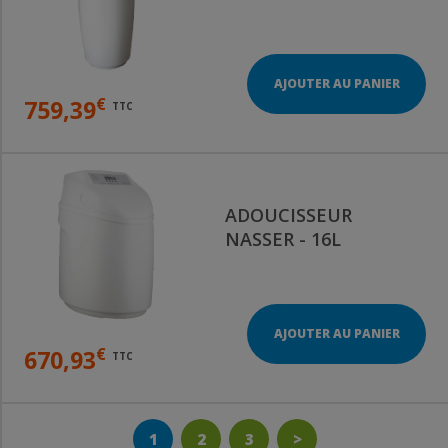
AJOUTER AU PANIER
€
759,39
TTC
ADOUCISSEUR
NASSER - 16L
AJOUTER AU PANIER
€
670,93
TTC
1
2
3
>