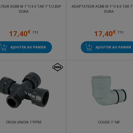
EUR ACME M 1"1/4 X TAR 1"1/2 BSP
ADAPTATEUR ACME M 1"1/4 X TAR 1"
DURA
DURA
17,40
€
17,40
€
TTC
TTC
AJOUTER AU PANIER
AJOUTER AU PANIER
CROIX UNION 1"FFFM
COUDE 1" MF