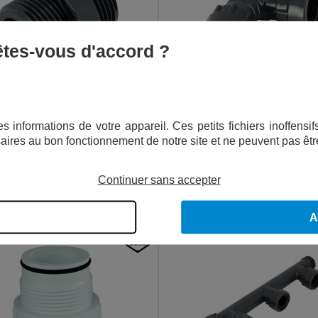
 êtes-vous d'accord ?
MAMELON DOUBLE PVC 1" MM
COUDE UNION PVC Ø1" FF
s informations de votre appareil. Ces petits fichiers inoffens
aires au bon fonctionnement de notre site et ne peuvent pas êtr
2,12
€
8,32
€
TTC
TTC
Continuer sans accepter
AJOUTER AU PANIER
AJOUTER AU PANIER
A