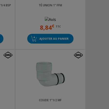
1/4 BSP
TÉ UNION 1" FFM
8,84
€
TTC
AJOUTER AU PANIER
COUDE 1"1/2 MF