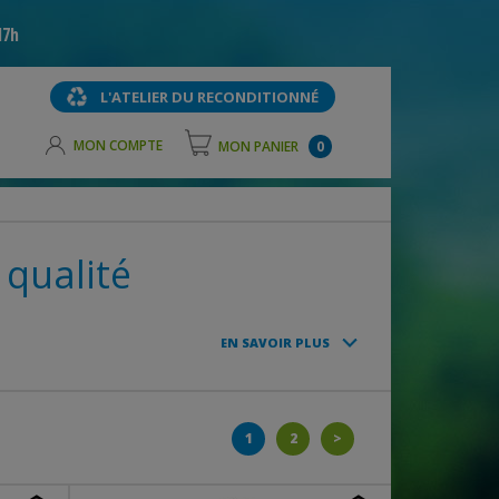
17h
L'ATELIER DU RECONDITIONNÉ
MON COMPTE
MON PANIER
0
 qualité
EN SAVOIR PLUS
1
2
>