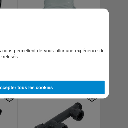
ADAPTATEUR ACME M 1"1/2 X TAR 1"1/2 BSP DURA
ifs nous permettent de vous offrir une expérience de
e refusés.
17,40
€
TTC
AJOUTER AU PANIER
ccepter tous les cookies