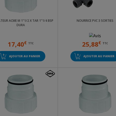
EUR ACME M 1"1/2 X TAR 1"1/4 BSP
NOURRICE PVC 3 SORTIES
DURA
17,40
€
25,88
€
TTC
TTC
AJOUTER AU PANIER
AJOUTER AU PANIER