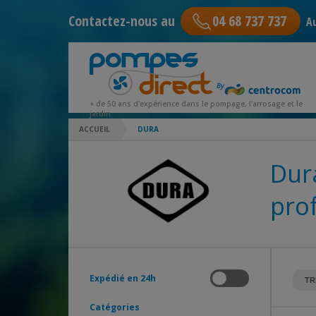
Contactez-nous au
04 68 737 737
Au
+ de 50 ans d'expérience dans le pompage, l'arrosage et le
jardin
ACCUEIL
DURA
Dura
pro
Expédié en 24h
Catégories