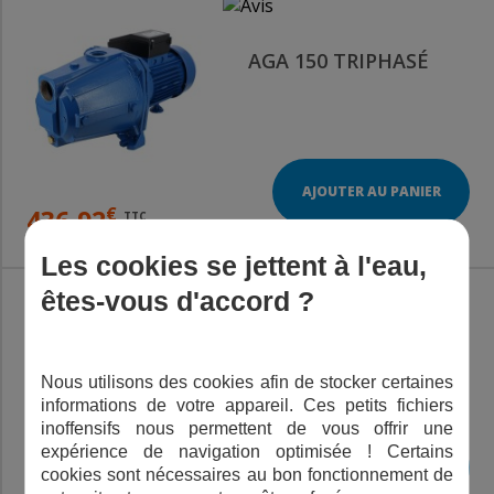
AGA 150 TRIPHASÉ
AJOUTER AU PANIER
€
436,92
TTC
Les cookies se jettent à l'eau,
êtes-vous d'accord ?
AGA 100 TRIPHASÉ
Nous utilisons des cookies afin de stocker certaines
informations de votre appareil. Ces petits fichiers
inoffensifs nous permettent de vous offrir une
expérience de navigation optimisée ! Certains
AJOUTER AU PANIER
cookies sont nécessaires au bon fonctionnement de
€
TTC