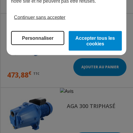
273,24
notre site et ne peuvent pas être refusés.
Continuer sans accepter
AGA 200 TRIPHASÉ
Personnaliser
Accepter tous les
cookies
AJOUTER AU PANIER
€
473,88
TTC
AGA 300 TRIPHASÉ