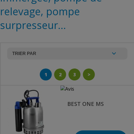
relevage, pompe
surpresseur...
1
2
3
>
BEST ONE MS