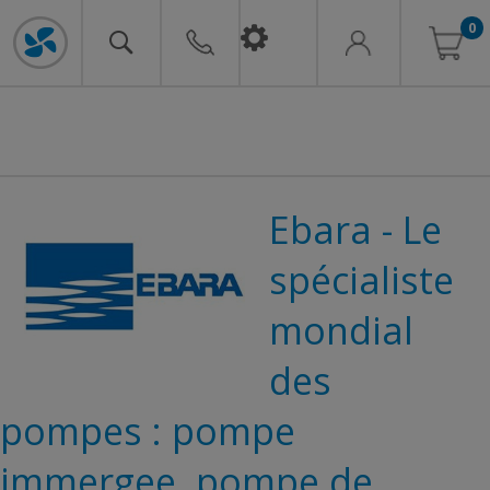
0
Ebara - Le
spécialiste
mondial
des
pompes : pompe
immergee, pompe de