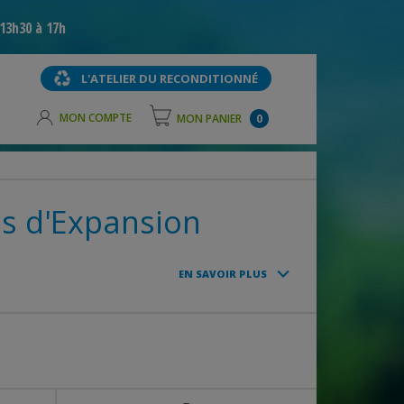
13h30 à 17h
L'ATELIER DU RECONDITIONNÉ
MON COMPTE
MON PANIER
0
es d'Expansion
EN SAVOIR PLUS