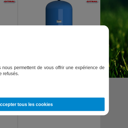
 BRIDE
RÉSERVOIR À DIAPHRAGME GITRAL HYDRO-PRO -
300L
ifs nous permettent de vous offrir une expérience de
e refusés.
599,00
€
TTC
AJOUTER AU PANIER
LIVRAISON OFFERTE
ccepter tous les cookies