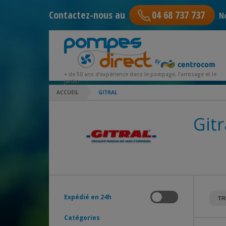
Contactez-nous au
04 68 737 737
No
+ de 50 ans d'expérience dans le pompage, l'arrosage et le
jardin
ACCUEIL
GITRAL
Gitr
Expédié en 24h
Catégories