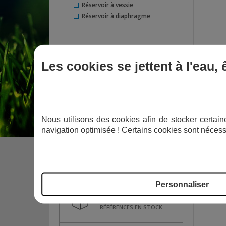
Réservoir à vessie
Réservoir à diaphragme
Les cookies se jettent à l'eau,
PAIEMENT PLUSIEURS FOIS
SIMPLE ET RAPIDE
RÉ
Nous utilisons des cookies afin de stocker certaine
AVIS VÉRIFIÉS
navigation optimisée ! Certains cookies sont nécess
LIVRAISON OFFERTE
À PARTIR DE 300 €
Personnaliser
PLUS DE 8000
RÉFÉRENCES EN STOCK