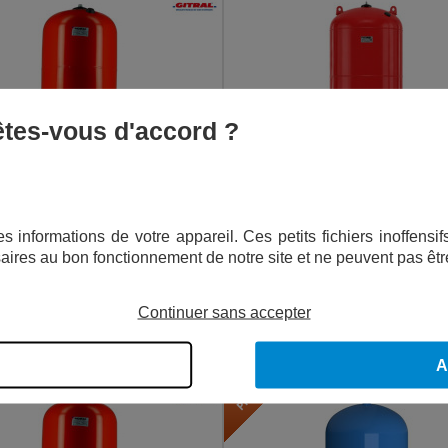
 êtes-vous d'accord ?
SERVOIR GITRAL 100L VERTICAL
RÉSERVOIR GITRAL 300L VERTICAL -
GALVANISÉE
s informations de votre appareil. Ces petits fichiers inoffens
aires au bon fonctionnement de notre site et ne peuvent pas êtr
179,00
€
499,00
€
TTC
TTC
Continuer sans accepter
AJOUTER AU PANIER
AJOUTER AU PANIER
LIVRAISON OFFERTE
A