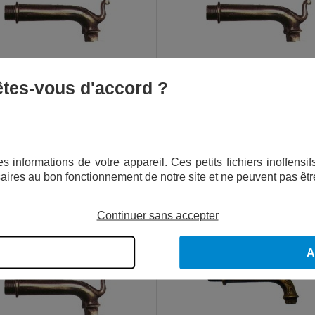
 êtes-vous d'accord ?
 DÉCO AVEC PORTE SEAU - 12 CM
BEC DÉCO AVEC PORTE SEAU GRAND
138,12
€
181,10
€
TTC
TTC
s informations de votre appareil. Ces petits fichiers inoffens
aires au bon fonctionnement de notre site et ne peuvent pas êtr
AJOUTER AU PANIER
AJOUTER AU PANIER
Continuer sans accepter
A