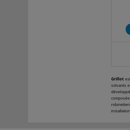
Grillot
est
solvants e
développé
composée 
robinetter
installati