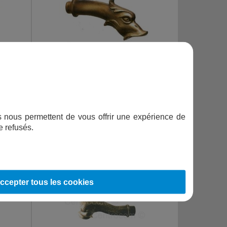
 DÉBIT
BEC GARGOUILLE CANARD
173,88
€
TTC
ifs nous permettent de vous offrir une expérience de
e refusés.
AJOUTER AU PANIER
ccepter tous les cookies