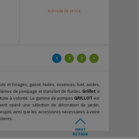
RUPTURE DE STOCK
1
2
3
>
 et forages, gasoil, huiles, essences, fuel, acides,
lèmes de pompage et transfert de fluides.
Grillot
a
ratuite à volonté. La gamme de pompes
GRILLOT
est
nt opéré une sélection de décoration de jardin,
 projets ainsi que les accessoires nécessaires à votre
lients.
HAUT
DE PAGE