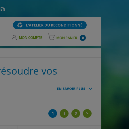
17h
L'ATELIER DU RECONDITIONNÉ
MON COMPTE
MON PANIER
0
 résoudre vos
EN SAVOIR PLUS
1
2
3
>