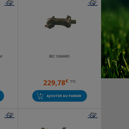
1M
BEC CANARD
229,78
€
TTC
AJOUTER AU PANIER