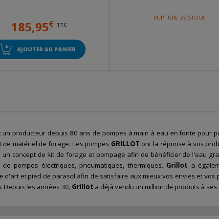
RUPTURE DE STOCK
185,95
€
TTC
AJOUTER AU PANIER
 un producteur depuis 80 ans de pompes à main à eau en fonte pour puits
t de matériel de forage. Les pompes
GRILLOT
ont la réponse à vos prob
 un concept de kit de forage et pompage afin de bénéficier de l'eau g
de pompes électriques, pneumatiques, thermiques.
Grillot
a égaleme
ie d'art et pied de parasol afin de satisfaire aux mieux vos envies et vos
on. Depuis les années 30,
Grillot
a déjà vendu un million de produits à ses c