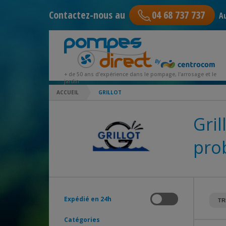
Contactez-nous au
04 68 737 737
Au
+ de 50 ans d'expérience dans le pompage, l'arrosage et le
jardin
ACCUEIL
GRILLOT
Gril
pro
Expédié en 24h
Catégories