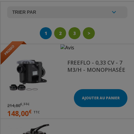
1
2
3
>
FREEFLO - 0,33 CV - 7
M3/H - MONOPHASÉE
AJOUTER AU PANIER
€
TTC
214,80
€
148,00
TTC