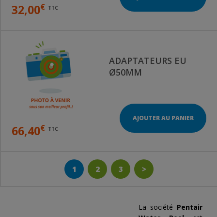
€
32,00
TTC
ADAPTATEURS EU
Ø50MM
AJOUTER AU PANIER
€
66,40
TTC
1
2
3
>
La société
Pentair