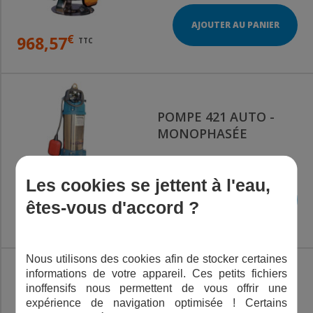
AJOUTER AU PANIER
€
968,57
TTC
POMPE 421 AUTO -
MONOPHASÉE
Les cookies se jettent à l'eau,
AJOUTER AU PANIER
êtes-vous d'accord ?
€
834,86
TTC
Nous utilisons des cookies afin de stocker certaines
informations de votre appareil. Ces petits fichiers
inoffensifs nous permettent de vous offrir une
POMPE FL15 AUTO -
expérience de navigation optimisée ! Certains
MONOPHASÉE