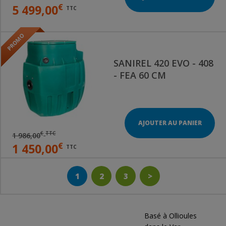
€
5 499,00
TTC
SANIREL 420 EVO - 408
- FEA 60 CM
AJOUTER AU PANIER
€
TTC
1 986,00
€
1 450,00
TTC
1
2
3
>
Basé à Ollioules