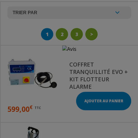
1
2
3
>
COFFRET
TRANQUILLITÉ EVO +
KIT FLOTTEUR
ALARME
AJOUTER AU PANIER
€
599,00
TTC