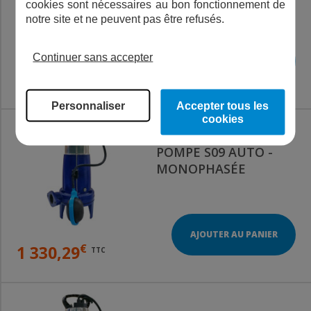
cookies sont nécessaires au bon fonctionnement de
notre site et ne peuvent pas être refusés.
Continuer sans accepter
AJOUTER AU PANIER
€
1 662,24
TTC
Personnaliser
Accepter tous les
cookies
POMPE S09 AUTO -
MONOPHASÉE
AJOUTER AU PANIER
€
1 330,29
TTC