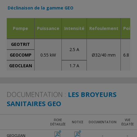
Déclinaison de la gamme GEO
Pompe
Puissance
Intensité
Refoulement
Poids
GEOTRIT
2.5 A
Ø32/40 mm
GEOCOMP
0.55 kW
6.8 kg
1.7 A
GEOCLEAN
DOCUMENTATION :
LES BROYEURS
SANITAIRES GEO
FICHE
VUE
NOTICE
DOCUMENTATION
DÉTAILLÉE
ÉCLATÉE
GEOCLEAN
-
-