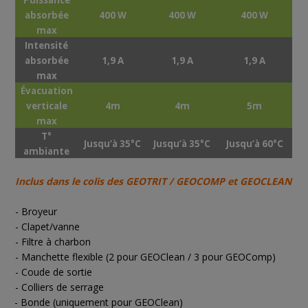
absorbée
400 W
400 W
400 W
max
Intensité
absorbée
1,9 A
1,9 A
1,9 A
max
Évacuation
verticale
4m
4m
5m
max
T°
Jusqu’à 35°C
Jusqu’à 35°C
Jusqu’à 60°C
ambiante
Inclus dans le colis des GEOTRIT / GEOCOMP et GEOCLEAN
- Broyeur
- Clapet/vanne
- Filtre à charbon
- Manchette flexible (2 pour GEOClean / 3 pour GEOComp)
- Coude de sortie
- Colliers de serrage
- Bonde (uniquement pour GEOClean)