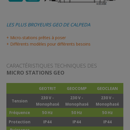
LES PLUS BROYEURS GEO DE CALPEDA
+ Micro-stations prêtes à poser
+ Différents modèles pour différents besoins
CARACTÉRISTIQUES TECHNIQUES DES
MICRO STATIONS GEO
GEOTRIT
GEOCOMP
GEOCLEAN
230 V -
230 V -
230 V -
Tension
Monophasé
Monophasé
Monophasé
Fréquence
50 Hz
50 Hz
50 Hz
Protection
IP44
IP44
IP44
Puissance