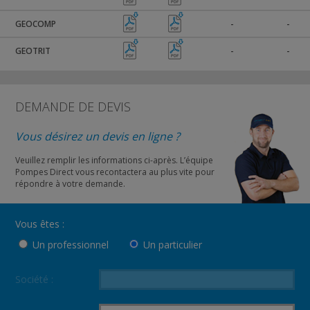
GEOCOMP
-
-
GEOTRIT
-
-
DEMANDE DE DEVIS
Vous désirez un devis en ligne ?
Veuillez remplir les informations ci-après. L’équipe
Pompes Direct vous recontactera au plus vite pour
répondre à votre demande.
Vous êtes :
Un professionnel
Un particulier
Société :