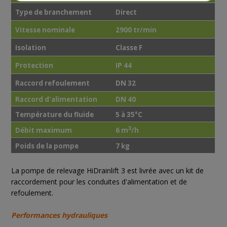
Type de branchement
Direct
Vitesse nominale
2900 tr/min
Isolation
Classe F
Protection
IP 44
Raccord refoulement
DN 32
Raccord d'alimentation
DN 40
Température du fluide
5 à 35°C
3
Débit maximum
6 m
/h
Poids de la pompe
7 kg
La pompe de relevage HiDrainlift 3 est livrée avec un kit de
raccordement pour les conduites d'alimentation et de
refoulement.
Performances hydrauliques