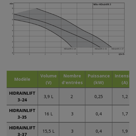
Volume
Nombre
Puissance
Intensité
Modèle
(V)
d'entrées
(kW)
(A)
HIDRAINLIFT
1,2
3,9 L
2
0,25
3-24
HIDRAINLIFT
16 L
3
0,4
1,7
3-35
HIDRAINLIFT
15,5 L
3
0,4
1,9
3-37