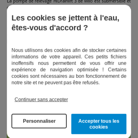
La pompe de relevage HiDrainlift 3 de Wilo est submersible et
convient parfaitement au pompage d'eaux usées épurées -
sans matières grasses ni fibreuses - ne pouvant être
Les cookies se jettent à l'eau,
conduites aux égouts. Elle est munie d'un clapet anti-retour et
êtes-vous d'accord ?
d'un filtre à charbon actif, garantissant un fonctionnement
entièrement inodore dans la pièce où vous choisissez de
l'installer.
Nous utilisons des cookies afin de stocker certaines
LES PLUS DE LA STATION DE RELEVAGE WILO
informations de votre appareil. Ces petits fichiers
inoffensifs nous permettent de vous offrir une
+ Compacte
expérience de navigation optimisée ! Certains
+ Livrée prête à être installée
cookies sont nécessaires au bon fonctionnement de
notre site et ne peuvent pas être refusés.
+ Faible consommation électrique
+ Performance fiable
Continuer sans accepter
CARACTÉRISTIQUES TECHNIQUES DE
LA MICRO STATION HIDRAINLIFT 3
Personnaliser
Accepter tous les
cookies
Alimentation
1 - 230 V, 50 Hz