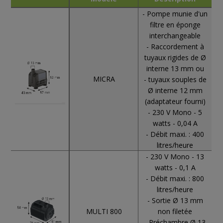
- Pompe munie d'un
filtre en éponge
interchangeable
- Raccordement à
tuyaux rigides de Ø
interne 13 mm ou
MICRA
- tuyaux souples de
Ø interne 12 mm
(adaptateur fourni)
- 230 V Mono - 5
watts - 0,04 A
- Débit maxi. : 400
litres/heure
- 230 V Mono - 13
watts - 0,1 A
- Débit maxi. : 800
litres/heure
- Sortie Ø 13 mm
MULTI 800
non filetée
- Préchambre Ø 13