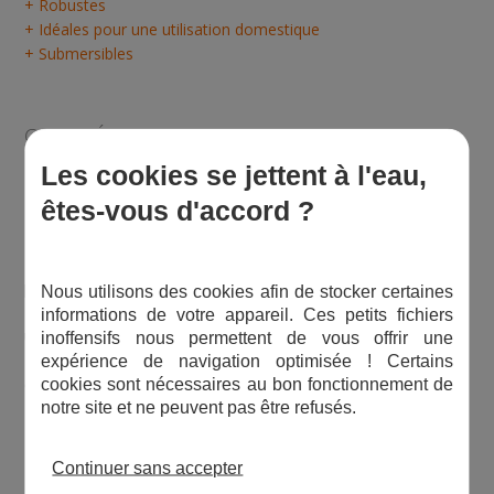
+ Robustes
+ Idéales pour une utilisation domestique
+ Submersibles
CARACTÉRISTIQUES TECHNIQUES DES
POMPES MULTI
Les cookies se jettent à l'eau,
êtes-vous d'accord ?
Les pompes MULTI de Jetly se composent :
- d'une pompe submersible à moteur synchrone à aimant
permanent,
Nous utilisons des cookies afin de stocker certaines
- d'un câble d'alimentation : 1,5 m (2 fils + prise pour
informations de votre appareil. Ces petits fichiers
utilisation intérieure),
inoffensifs nous permettent de vous offrir une
- d'une préchambre pour prise en charge d'un tuyau d'arrivée
expérience de navigation optimisée ! Certains
d'eau sur pompes MULTI (pas pour la pompe MICRA).
cookies sont nécessaires au bon fonctionnement de
notre site et ne peuvent pas être refusés.
Courbes de performance :
Continuer sans accepter