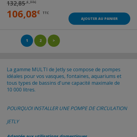
132,85
€
TTC
106,08
€
TTC
AJOUTER AU PANIER
1
2
>
La gamme MULTI de Jetly se compose de pompes
idéales pour vos vasques, fontaines, aquariums et
tous types de bassins d'une capacité maximale de
10 000 litres.
POURQUOI INSTALLER UNE POMPE DE CIRCULATION
JETLY
Adaptée aux utilisations domestiques