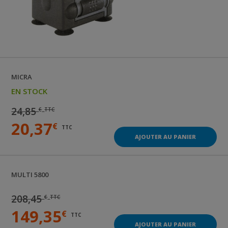
MICRA
EN STOCK
24,85
€
TTC
20,37
€
TTC
AJOUTER AU PANIER
MULTI 5800
208,45
€
TTC
149,35
€
TTC
AJOUTER AU PANIER