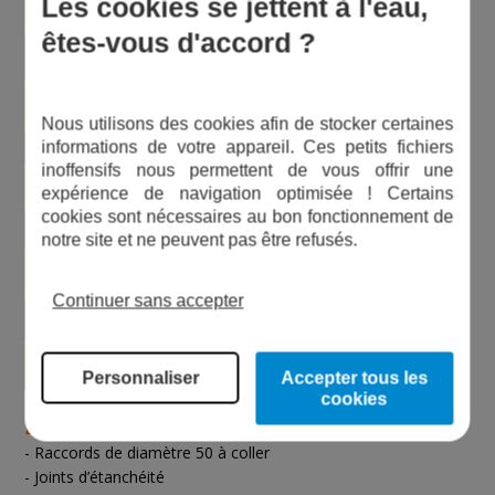
Les cookies se jettent à l'eau,
Alimentation
ou Tri 230/400 V - 50 Hz
êtes-vous d'accord ?
0,33 à 1,5 CV selon le
Puissance
modèle
Polypropylène chargé en
Corps de pompe
fibre de verre
Nous utilisons des cookies afin de stocker certaines
informations de votre appareil. Ces petits fichiers
Isolation
Classe F
inoffensifs nous permettent de vous offrir une
Indice de protection
IP 55
expérience de navigation optimisée ! Certains
cookies sont nécessaires au bon fonctionnement de
Raccords
50 mm
notre site et ne peuvent pas être refusés.
Grande capacité
Panier préfiltre
Avec panier
Continuer sans accepter
Piscines
Privées
Compatible traitement
Oui
Personnaliser
Accepter tous les
sel
cookies
Équipement fourni :
- Raccords de diamètre 50 à coller
- Joints d’étanchéité