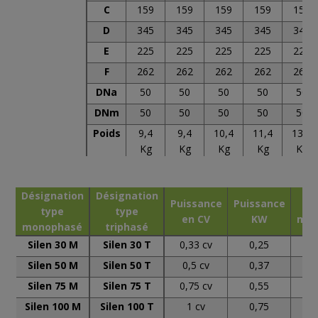
C
159
159
159
159
159
D
345
345
345
345
345
E
225
225
225
225
225
F
262
262
262
262
262
DNa
50
50
50
50
50
DNm
50
50
50
50
50
Poids
9,4
9,4
10,4
11,4
13,6
Kg
Kg
Kg
Kg
Kg
Désignation
Désignation
Puissance
Puissance
D
type
type
en CV
KW
max
monophasé
triphasé
Silen 30 M
Silen 30 T
0,33 cv
0,25
Silen 50 M
Silen 50 T
0,5 cv
0,37
Silen 75 M
Silen 75 T
0,75 cv
0,55
Silen 100 M
Silen 100 T
1 cv
0,75