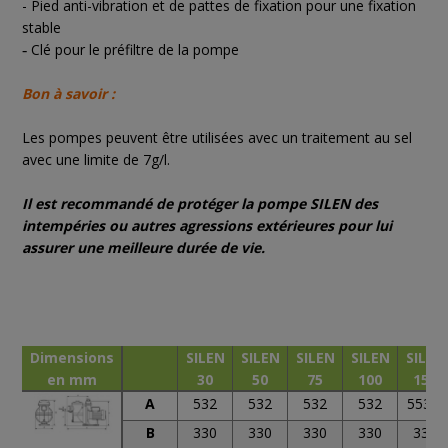
- Pied anti-vibration et de pattes de fixation pour une fixation
stable
Clé pour le préfiltre de la pompe
-
Bon à savoir :
Les pompes peuvent être utilisées avec un traitement au sel
avec une limite de 7g/l.
Il est recommandé de protéger la pompe SILEN des
intempéries ou autres agressions extérieures pour lui
assurer une meilleure durée de vie.
Dimensions
SILEN
SILEN
SILEN
SILEN
SILEN
en mm
30
50
75
100
150
A
532
532
532
532
553,5
B
330
330
330
330
330