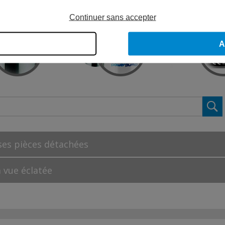
Continuer sans accepter
A
 ses pièces détachées
a vue éclatée