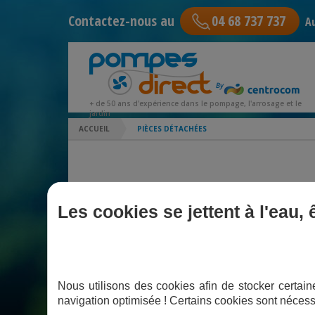
Contactez-nous au
04 68 737 737
Au
+ de 50 ans d'expérience dans le pompage, l'arrosage et le
jardin
ACCUEIL
PIÈCES DÉTACHÉES
Les cookies se jettent à l'eau,
1. Désignez votre produit
P
Nous utilisons des cookies afin de stocker certaine
navigation optimisée ! Certains cookies sont nécess