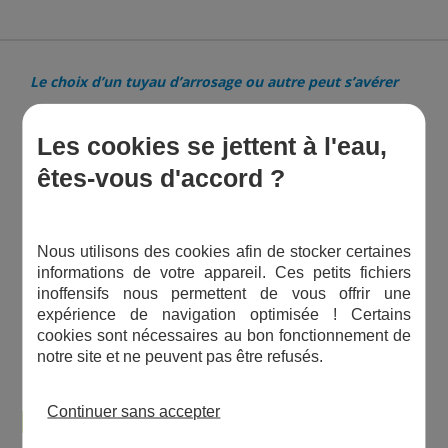
Le choix d’un tuyau d’arrosage ou autre peut s’avérer
très compliqué !
Les cookies se jettent à l'eau,
En effet, il existe différents types de tuyaux, spécialement
êtes-vous d'accord ?
fabriqués pour un certain type d’utilisation. Ainsi, afin de
satisfaire tous les besoins en tuyauterie pour vos
installations hydrauliques, nous vous proposons un vaste
choix de produits.
Nous utilisons des cookies afin de stocker certaines
informations de votre appareil. Ces petits fichiers
Venez découvrir l’univers varié du tuyau dans cette
inoffensifs nous permettent de vous offrir une
catégorie :
expérience de navigation optimisée ! Certains
cookies sont nécessaires au bon fonctionnement de
notre site et ne peuvent pas être refusés.
Continuer sans accepter
BON À SAVOIR