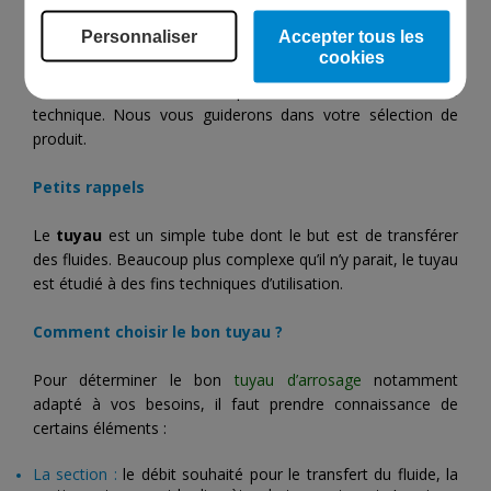
Personnaliser
Accepter tous les
cookies
Pour toutes questions sur le choix du bon tuyau adapté à
votre installation, n’hésitez pas à contacter notre service
technique. Nous vous guiderons dans votre sélection de
produit.
Petits rappels
Le
tuyau
est un simple tube dont le but est de transférer
des fluides. Beaucoup plus complexe qu’il n’y parait, le tuyau
est étudié à des fins techniques d’utilisation.
Comment choisir le bon tuyau ?
Pour déterminer le bon
tuyau d’arrosage
notamment
adapté à vos besoins, il faut prendre connaissance de
certains éléments :
La section :
le débit souhaité pour le transfert du fluide, la