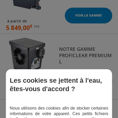
VOIR LA GAMME
à partir de
€
5 849,00
TTC
NOTRE GAMME
PROFICLEAR PREMIUM
L
Les cookies se jettent à l'eau,
VOIR LA GAMME
à partir de
êtes-vous d'accord ?
€
5 999,00
TTC
Nous utilisons des cookies afin de stocker certaines
informations de votre appareil. Ces petits fichiers
NOTRE GAMME