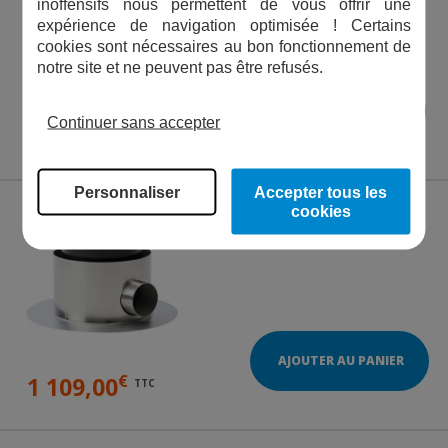
inoffensifs nous permettent de vous offrir une
PROFICLEAR PREMIUM
expérience de navigation optimisée ! Certains
XL
cookies sont nécessaires au bon fonctionnement de
notre site et ne peuvent pas être refusés.
VOIR LA GAMME
Continuer sans accepter
à partir de
€
10 239,00
TTC
Personnaliser
Accepter tous les
cookies
PROFISKIM PREMIUM
AJOUTER AU PANIER
€
1 109,00
TTC