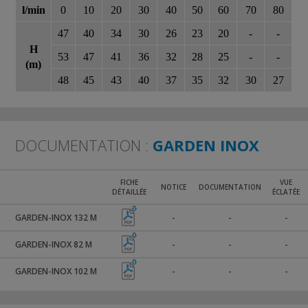
l/min
0
10
20
30
40
50
60
70
80
47
40
34
30
26
23
20
-
-
H
53
47
41
36
32
28
25
-
-
(m)
48
45
43
40
37
35
32
30
27
DOCUMENTATION :
GARDEN INOX
FICHE
VUE
NOTICE
DOCUMENTATION
DÉTAILLÉE
ÉCLATÉE
GARDEN-INOX 132 M
-
-
-
GARDEN-INOX 82 M
-
-
-
GARDEN-INOX 102 M
-
-
-