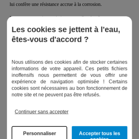
lui confère une résistance accrue à la corrosion.
Le moteur asynchrone de la
pompe Garden Inox
est
refroidi par une ventilation extérieure pour une utilisation en
Les cookies se jettent à l'eau,
continu d’une qualité optimale. Elle possède également un
êtes-vous d'accord ?
rotor monté sur roulements à billes qui a la particularité d’être
lubrifié à vie et surdimensionné, ce qui garantit un
fonctionnement silencieux et une bonne longévité.
Nous utilisons des cookies afin de stocker certaines
Autres équipements
informations de votre appareil. Ces petits fichiers
inoffensifs nous permettent de vous offrir une
> Roue, diffuseur et tube venturi en technopolymère
expérience de navigation optimisée ! Certains
> Garniture mécanique en carbone/céramique
cookies sont nécessaires au bon fonctionnement de
> Disque de support de garniture céramique en acier
notre site et ne peuvent pas être refusés.
inoxydable
> Support moteur en aluminium moulé sous pression
Continuer sans accepter
> Protection ampèremétrique et condensateur incorporé à
l’intérieur du bornier
> Couvercle ventilateur en technopolymère
Personnaliser
Accepter tous les