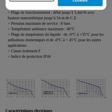
cookies
Utilisation
> Plage de fonctionnement : débit jusqu’à 5,4m³/h avec
hauteur manométrique jusqu’à 54 m de C.E
> Pression maximum de service : 8 bars
> Température ambiance maximum : 40°C
> Plage de température du liquide : de -0°C à +35°C pour les
utilisations domestiques et de -0°C à + 45°C pour les autres
applications
> Classe isolement F
> Indice de protection IP44
Caractéristiques électriques