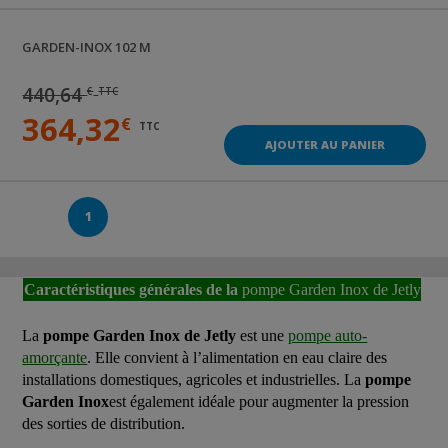
GARDEN-INOX 102 M
440,64
€
TTC
364,32
€
TTC
AJOUTER AU PANIER
1
Caractéristiques générales de la
pompe Garden Inox de Jetly
La
pompe Garden Inox de Jetly
est une
pompe auto-
amorçante
. Elle convient à l’alimentation en eau claire des
installations domestiques, agricoles et industrielles. La
pompe
Garden Inox
est également idéale pour augmenter la pression
des sorties de distribution.