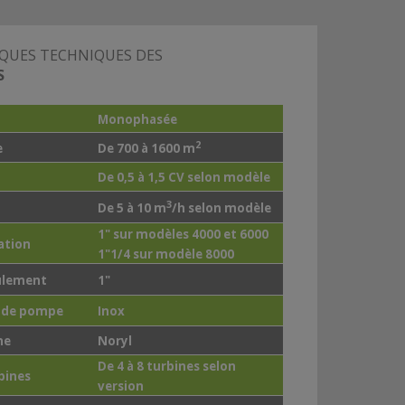
IQUES TECHNIQUES DES
S
Monophasée
2
e
De 700 à 1600 m
De 0,5 à 1,5 CV selon modèle
3
De 5 à 10 m
/h selon modèle
1" sur modèles 4000 et 6000
ation
1"1/4 sur modèle 8000
ulement
1"
s de pompe
Inox
ne
Noryl
De 4 à 8 turbines selon
bines
version