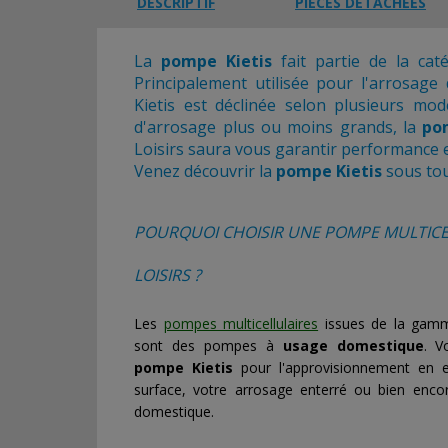
DESCRIPTIF
PIÈCES DÉTACHÉES
La
pompe Kietis
fait partie de la cat
Principalement utilisée pour l'arrosage
Kietis est déclinée selon plusieurs mod
d'arrosage plus ou moins grands, la
po
Loisirs saura vous garantir performance et 
Venez découvrir la
pompe Kietis
sous tou
POURQUOI CHOISIR
UNE POMPE MULTICE
LOISIRS
?
Les
pompes multicellulaires
issues de la ga
sont des pompes à
usage domestique
. V
pompe Kietis
pour l'approvisionnement en 
surface, votre arrosage enterré ou bien encor
domestique.