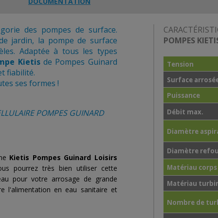
DOCUMENTATION
égorie des pompes de surface.
CARACTÉRIST
 de jardin, la pompe de surface
POMPES KIETI
èles. Adaptée à tous les types
mpe Kietis
de Pompes Guinard
Tension
fiabilité.
Surface arrosé
tes ses formes !
Puissance
LLULAIRE POMPES GUINARD
Débit max.
Diamètre aspir
Diamètre refo
mme
Kietis Pompes Guinard Loisirs
Matériau corp
ous pourrez très bien utiliser cette
eau pour votre arrosage de grande
Matériau turbi
e l'alimentation en eau sanitaire et
Nombre de tur