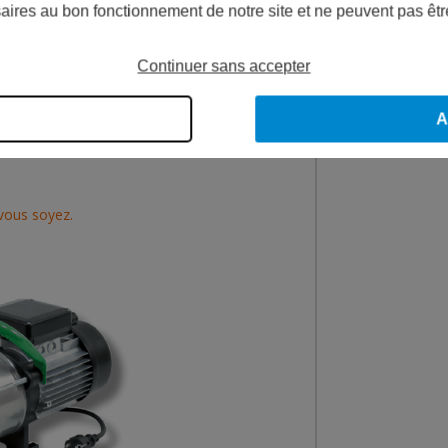
Les pompes Kie
aires au bon fonctionnement de notre site et ne peuvent pas êtr
poignée de transp
une
pompe Kietis
!
Continuer sans accepter
LUSIEURS ÉTAGES POMPES
A
 vous soyez.