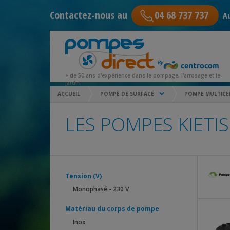
Contactez-nous au
04 68 737 737
Au
+ de 50 ans d'expérience dans le pompage, l'arrosage et le
jardin
ACCUEIL
POMPE DE SURFACE
POMPE MULTICE
LES POMPES KIETIS
Tension (V)
Monophasé - 230 V
Matériau du corps de pompe
Inox