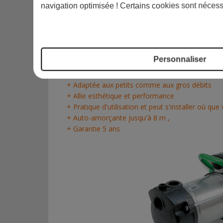
navigation optimisée ! Certains cookies sont nécess
Simplifiez vous l'arrosage de votre jardin avec 
LES PLUS D'UNE POMPE DE SURFACE À P
GUINARD LOISIRS
Personnaliser
+ Silencieuse
et robuste
+ Adaptée aux petits comme aux gros débits
+ Allie esthétique
et performance
+ Pratique d'utilisation et peut s'installer où que
+ Auto-amorçante jusqu'à 8 m ,
+ Garantie 5 ans