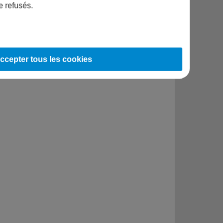
tis sont livrées avec 1,5 m de câble, d'une
e refusés.
ort avec prise normalisée et un interrupteur.
ccepter tous les cookies