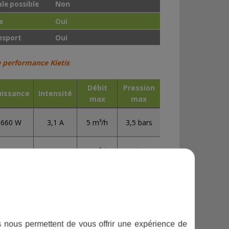
ale possible
Non
e
Oui
nsport
Oui
 performance Kietis
Débit
Pression
uissance
Intensité
max
max
660 W
3,1 A
5 m³/h
3,5 bars
1100 W
5 A
5 m³/h
5,5 bars
1300 W
6,1 A
10 m³/h
4,5 bars
ifs nous permettent de vous offrir une expérience de