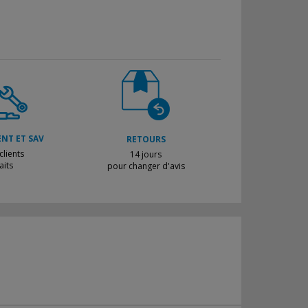
ENT ET SAV
RETOURS
lients
14 jours
aits
pour changer d'avis