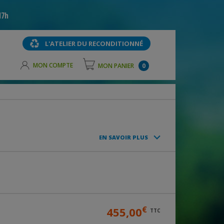
17h
L'ATELIER DU RECONDITIONNÉ
MON COMPTE
MON PANIER
0
EN SAVOIR PLUS
€
455,00
TTC