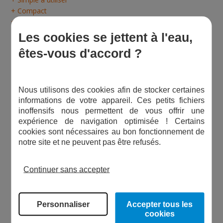
+ Compact
+ Légère
+ Silencieuse
Les cookies se jettent à l'eau,
êtes-vous d'accord ?
Nous utilisons des cookies afin de stocker certaines
informations de votre appareil. Ces petits fichiers
inoffensifs nous permettent de vous offrir une
expérience de navigation optimisée ! Certains
cookies sont nécessaires au bon fonctionnement de
notre site et ne peuvent pas être refusés.
Bénéficiez d'une extension de garantie de 3 ans
Continuer sans accepter
supplémentaires en vous inscrivant dans les 3 mois suivant
l'achat, sur le site de
Gardena-Extension de garantie-Pompes
de jardin
.
Garantie initiale 2 ans + 3 ans d'extension = 5 ans de
Personnaliser
Accepter tous les
garantie !
cookies