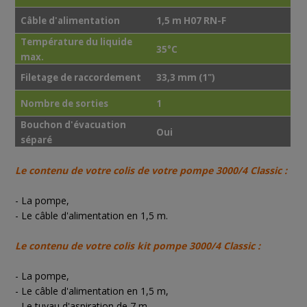
Câble d'alimentation
1,5 m H07 RN-F
Température du liquide
35°C
max.
Filetage de raccordement
33,3 mm (1")
Nombre de sorties
1
Bouchon d'évacuation
Oui
séparé
Le contenu de votre colis de votre pompe 3000/4 Classic :
- La pompe,
- Le câble d'alimentation en 1,5 m.
Le contenu de votre colis kit pompe 3000/4 Classic :
- La pompe,
- Le câble d'alimentation en 1,5 m,
- Le tuyau d'aspiration de 7 m,