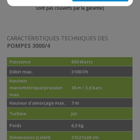
(les pièces d'usure, la batterie et le chargeur de batterie ne
sont pas couverts par la garantie)
CARACTÉRISTIQUES TECHNIQUES DES
POMPES 3000/4
Puissance
600 Watts
Débit max.
3100 l/h
Hauteur
manométrique/pression
36 m / 3,6 bars
max.
Hauteur d'amorçage max.
7 m
Turbine
Jet
Poids
6,5 kg
Dimensions (LxlxH)
37x21x28 cm