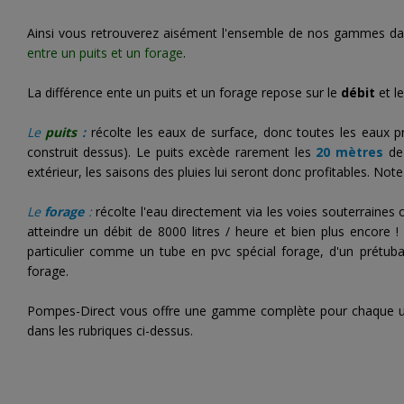
Ainsi vous retrouverez aisément l'ensemble de nos gammes dans 
entre un puits et un forage
.
La différence ente un puits et un forage repose sur le
débit
et l
Le
puits
:
récolte les eaux de surface, donc toutes les eaux pr
construit dessus). Le puits excède rarement les
20 mètres
de 
extérieur, les saisons des pluies lui seront donc profitables. Not
Le
forage
:
récolte l'eau directement via les voies souterraine
atteindre un débit de 8000 litres / heure et bien plus encore 
particulier comme un tube en pvc spécial forage, d'un prétub
forage.
Pompes-Direct vous offre une gamme complète pour chaque ut
dans les rubriques ci-dessus.