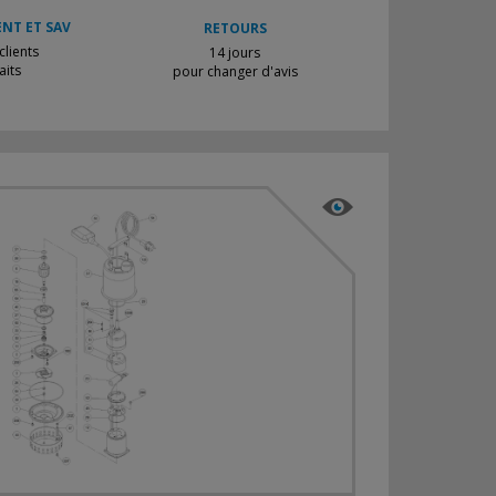
ENT ET SAV
RETOURS
lients
14 jours
aits
pour changer d'avis