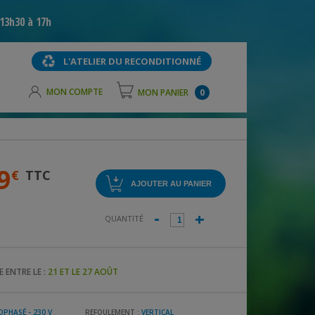
13h30 à 17h
L'ATELIER DU RECONDITIONNÉ
MON COMPTE
MON PANIER
0
9
€
TTC
-
+
QUANTITÉ
 ENTRE LE :
21 ET LE 27 AOÛT
PHASÉ - 230 V
REFOULEMENT :
VERTICAL