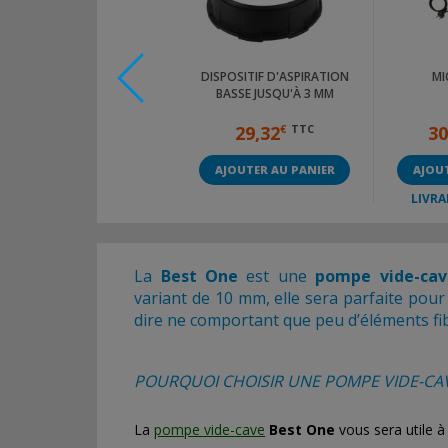
CLAPET DE RETENUE -
DISPOSITIF D'ASPIRATION
MI
BEST ONE/OPTIMA
BASSE JUSQU'À 3 MM
31,40
€
TTC
29,32
€
TTC
30
AJOUTER AU PANIER
AJOUTER AU PANIER
AJOUT
LIVRA
La
Best One
est une
pompe vide-cav
variant de 10 mm, elle sera parfaite pou
dire ne comportant que peu d’éléments fib
POURQUOI CHOISIR UNE POMPE VIDE-CAV
La
pompe vide-cave
Best One
vous sera utile à