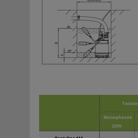
Tensio
Monophasée
230V