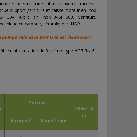
emise externe, roue, filtre, couvercle moteur,
sque support garniture et caisse moteur en Inox
ISI 304. Arbre en Inox AISI 303. Garniture
écanique en carbone, céramique et NBR
a pompe vide-cave Best One est livrée avec :
câble d'alimentation de 5 mètres type HO5 RN-F
Flotteur
n
Câble 10
m
Incorporé
Magnétique