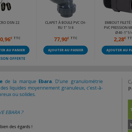
CRO DSN 22
CLAPET À BOULE PVC CH-
EMBOUT FILETÉ 
RU 1" 1/4
PVC PRESSION M
Ø40-1"1/
0,96
€
TTC
77,90
€
TTC
2,28
€
TT
ER AU PANIER
AJOUTER AU PANIER
AJOUTER AU P
ISON OFFERTE
e
de la marque
Ebara
. D’une granulométrie
C
r des liquides moyennement granuleux, c'est-à-
P
reux ou solides.
E EBARA ?
 bien des égards !