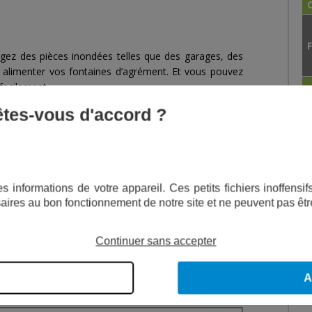
ngez des pièces inondées telles que des garages, des
alimenter vos fontaines d’agrément. Et vous pouvez
facilement.
 êtes-vous d'accord ?
A
Inox.
 gamme, mais aussi sa technologie.
ion fixe, mais aussi mobile.
s informations de votre appareil. Ces petits fichiers inoffens
ètres (sauf exception de 10 mètres).
aires au bon fonctionnement de notre site et ne peuvent pas êtr
 des performances remarquables.
nche à la pompe par une simple pression
Continuer sans accepter
A
F