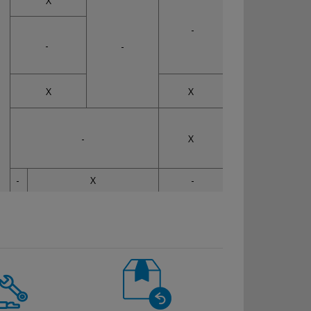
X
-
-
-
X
X
-
X
-
X
-