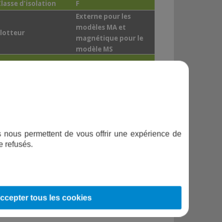
Classe d'isolation
F
Externe pour les
modèles MA et
Flotteur
magnétique pour le
modèle MS
Refoulement
Vertical
Granulométrie
10 mm
Corps de pompe
Inox AISI 304
ifs nous permettent de vous offrir une expérience de
Immersion maximale
5 mètres
e refusés.
Moteur
Asynchrone 2 pôles
Raccord refoulement
G1¼
ccepter tous les cookies
abrication