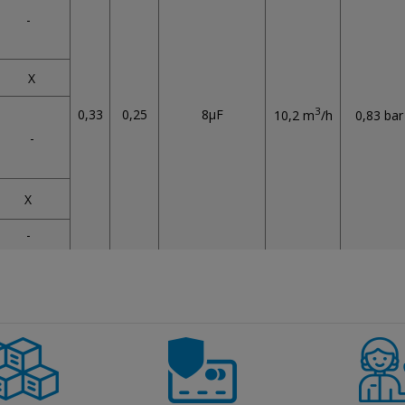
-
X
3
0,33
0,25
8µF
10,2 m
/h
0,83 bar
-
X
-