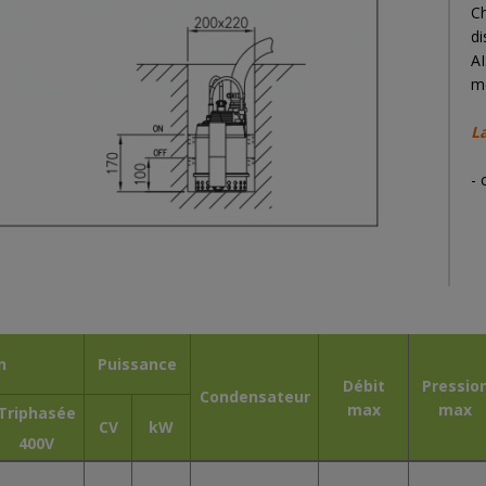
Ch
di
A
m
L
- 
n
Puissance
Débit
Pressio
Condensateur
max
max
Triphasée
CV
kW
400V