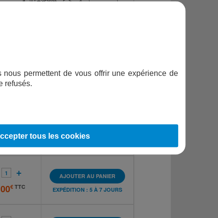
ifs nous permettent de vous offrir une expérience de
RÉINITIALISER LA VUE
e refusés.
PRIX
ccepter tous les cookies
+
AJOUTER AU PANIER
,00
€
TTC
EXPÉDITION : 5 À 7 JOURS