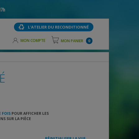
17h
L'ATELIER DU RECONDITIONNÉ
MON COMPTE
MON PANIER
0
É
 FOIS
POUR AFFICHER LES
S SUR LA PIÈCE
RÉINITIALISER LA VUE