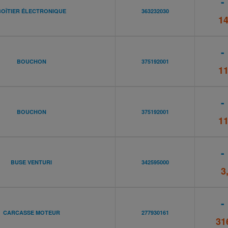
-
BOÎTIER ÉLECTRONIQUE
363232030
14
-
BOUCHON
375192001
11
-
BOUCHON
375192001
11
-
BUSE VENTURI
342595000
3
-
CARCASSE MOTEUR
277930161
31