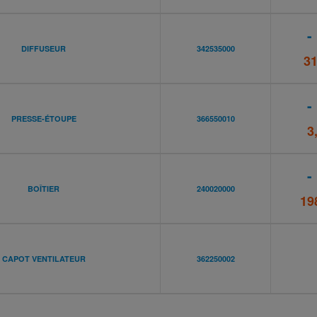
-
DIFFUSEUR
342535000
31
-
PRESSE-ÉTOUPE
366550010
3
-
BOÎTIER
240020000
19
CAPOT VENTILATEUR
362250002