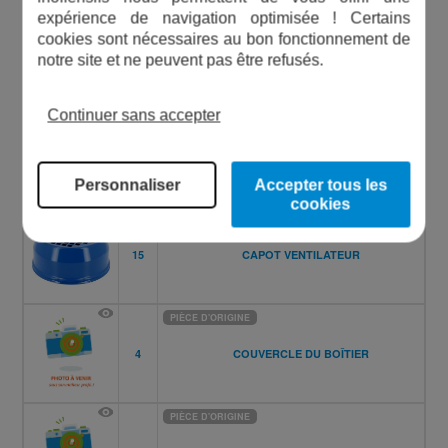
expérience de navigation optimisée ! Certains
PIÈCE D'ORIGINE
cookies sont nécessaires au bon fonctionnement de
25
BOUCHON
notre site et ne peuvent pas être refusés.
Continuer sans accepter
PIÈCE D'ORIGINE
1
BOÎTIER
Personnaliser
Accepter tous les
cookies
PIÈCE D'ORIGINE
15
CAPOT VENTILATEUR
PIÈCE D'ORIGINE
4
COUVERCLE DU BOÎTIER
PIÈCE D'ORIGINE