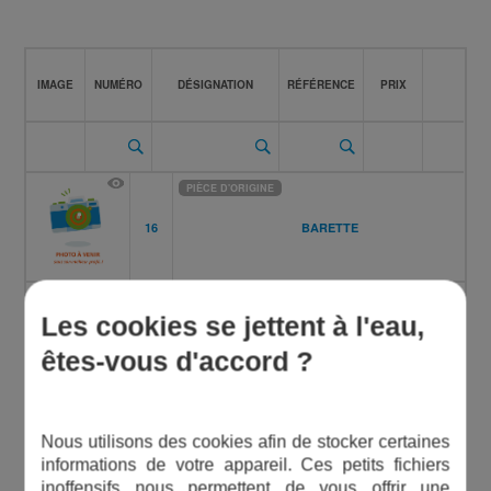
IMAGE
NUMÉRO
DÉSIGNATION
RÉFÉRENCE
PRIX
PIÈCE D'ORIGINE
16
BARETTE
PIÈCE D'ORIGINE
Les cookies se jettent à l'eau,
17
BOÎTIER ÉLECTRONIQUE
êtes-vous d'accord ?
PIÈCE D'ORIGINE
Nous utilisons des cookies afin de stocker certaines
24
BOUCHON
informations de votre appareil. Ces petits fichiers
inoffensifs nous permettent de vous offrir une