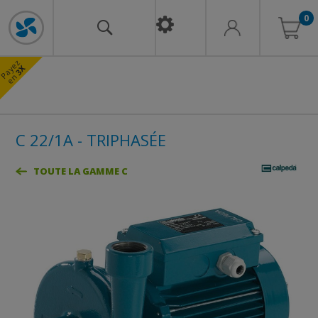
0
a
y
e
z
e
n
3X
P
C 22/1A - TRIPHASÉE
TOUTE LA GAMME C