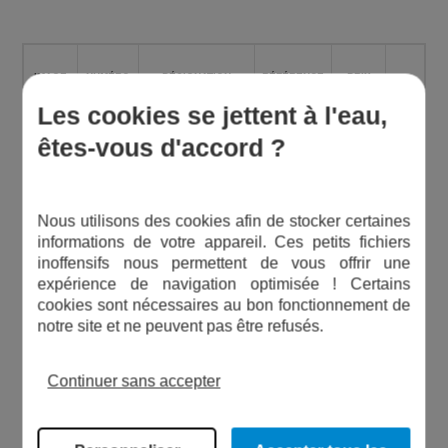
IMAGE
NUMÉRO
DÉSIGNATION
RÉFÉRENCE
PRIX
Les cookies se jettent à l'eau,
êtes-vous d'accord ?
4
MANOMÈTRE SEC 0-10 BARS - Ø50 - RADIAL
Nous utilisons des cookies afin de stocker certaines
informations de votre appareil. Ces petits fichiers
inoffensifs nous permettent de vous offrir une
PIÈCE D'ORIGINE
expérience de navigation optimisée ! Certains
cookies sont nécessaires au bon fonctionnement de
2
CONTRE BRIDE INOX 19 À 100 L
notre site et ne peuvent pas être refusés.
PIÈCE D'ORIGINE
Continuer sans accepter
1
VESSIE DE RECHANGE 100L