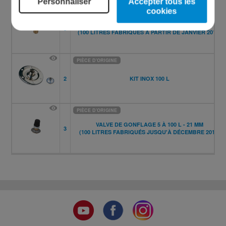
Personnaliser
Accepter tous les
cookies
PIÈCE D'ORIGINE
VALVE À VISSAGE EXTÉRIEUR 100 À 750 L
3
(100 LITRES FABRIQUÉS À PARTIR DE JANVIER 2016)
PIÈCE D'ORIGINE
2
KIT INOX 100 L
PIÈCE D'ORIGINE
VALVE DE GONFLAGE 5 À 100 L - 21 MM
3
(100 LITRES FABRIQUÉS JUSQU'À DÉCEMBRE 2015)