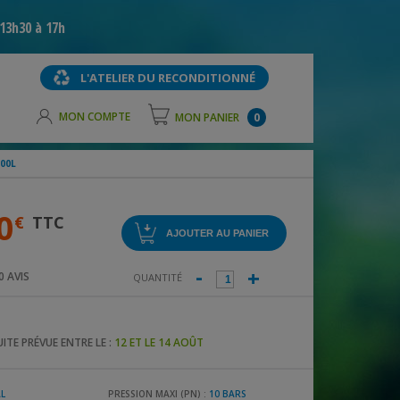
13h30 à 17h
L'ATELIER DU RECONDITIONNÉ
MON COMPTE
MON PANIER
0
00L
0
€
TTC
-
+
0
AVIS
QUANTITÉ
ITE PRÉVUE ENTRE LE :
12 ET LE 14 AOÛT
AL
PRESSION MAXI (PN) :
10 BARS