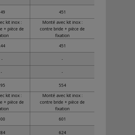
149
451
c kit inox :
Monté avec kit inox :
de + pièce de
contre bride + pièce de
ation
fixation
244
451
-
-
-
-
195
554
c kit inox :
Monté avec kit inox :
de + pièce de
contre bride + pièce de
ation
fixation
300
601
184
624