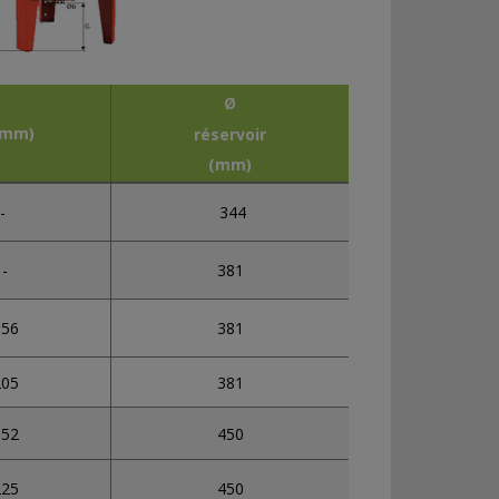
Ø
(mm)
réservoir
(mm)
-
344
-
381
156
381
205
381
152
450
225
450