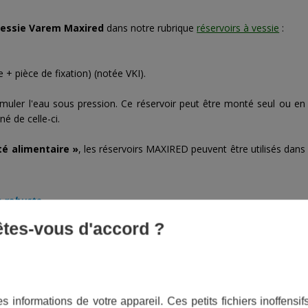
 vessie Varem Maxired
dans notre rubrique
réservoirs à vessie
:
 + pièce de fixation) (notée VKI).
uler l'eau sous pression. Ce réservoir peut être monté seul ou en
é de celle-ci.
ité alimentaire »
, les réservoirs MAXIRED peuvent être utilisés dans
.
n robuste
 êtes-vous d'accord ?
une seule pièce puis fixée à l'intérieur des réservoirs de 100 à 1 000
t l'orifice peut servir au montage d'une soupape ou d'un contacteur
ne peut donc ni frotter, ni se plier, ce qui lui confère une longévité
s informations de votre appareil. Ces petits fichiers inoffens