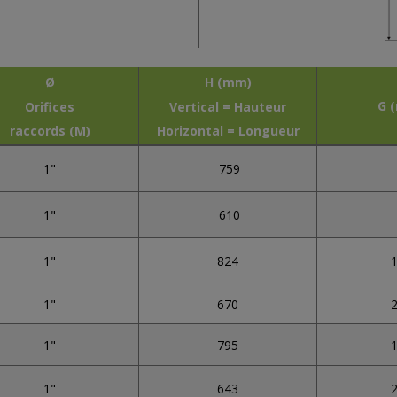
Ø
H (mm)
G 
Orifices
Vertical = Hauteur
raccords (M)
Horizontal = Longueur
1"
759
1"
610
1"
824
1"
670
1"
795
1"
643