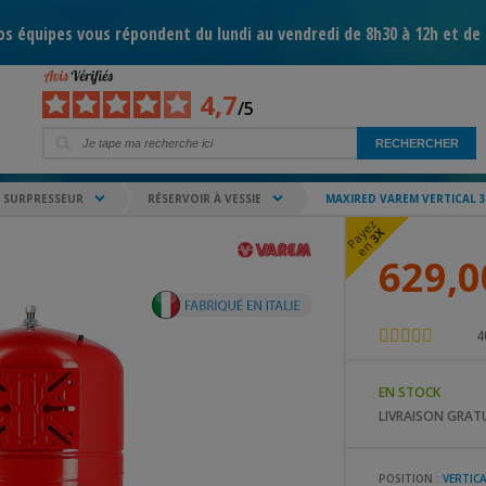
s équipes vous répondent du lundi au vendredi de 8h30 à 12h et de 
4,7
/5
 SURPRESSEUR
RÉSERVOIR À VESSIE
MAXIRED VAREM VERTICAL 3
a
y
e
z
e
n
3X
P
629,0
4
EN STOCK
LIVRAISON GRATU
POSITION :
VERTIC