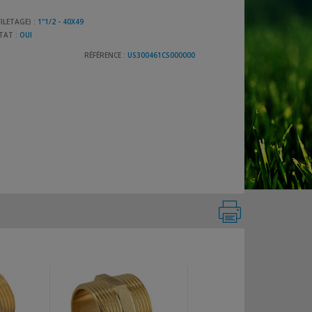
ILETAGE) :
1"1/2 - 40X49
TAT :
OUI
RÉFÉRENCE :
US300461CS000000