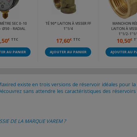
ÈTRE SEC 0-10
TÉ 90° LAITON À VISSER FF
MANCHON RÉ
- Ø50 - RADIAL
1"1/4
LAITON À VISS
1"1/2-1"1/
,50
€
TTC
17,60
€
TTC
10,50
€
T
ER AU PANIER
AJOUTER AU PANIER
AJOUTER AU P
ired existe en trois versions de réservoir idéales pour la
écouvrez sans attendre les caractéristiques des réservoirs
SSIE
DE LA MARQUE VAREM
?