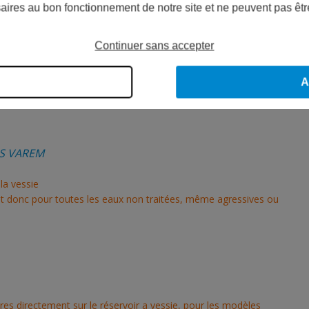
aires au bon fonctionnement de notre site et ne peuvent pas êtr
a soudure par résistance contrôlée électroniquement apportent toutes
Continuer sans accepter
 d'une contre-bride rapportée et d'une pièce de maintien vessie en
A
S VAREM
la vessie
nt donc pour toutes les eaux non traitées, même agressives ou
res directement sur le réservoir a vessie, pour les modèles