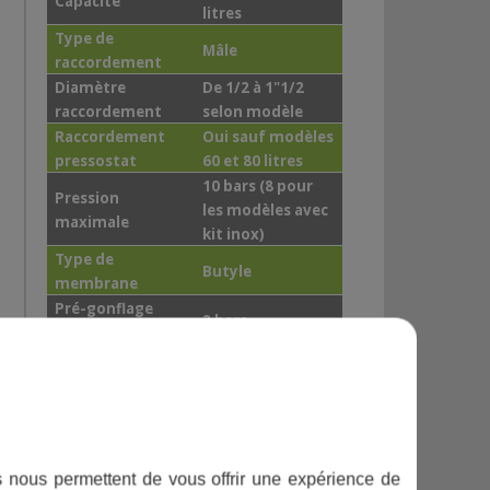
Capacité
litres
Type de
Mâle
raccordement
Diamètre
De 1/2 à 1"1/2
raccordement
selon modèle
Raccordement
Oui sauf modèles
pressostat
60 et 80 litres
10 bars (8 pour
Pression
les modèles avec
maximale
kit inox)
Type de
Butyle
membrane
Pré-gonflage
2 bars
d’usine
Norme ACS
Oui
Informations complémentaires
Température de
ifs nous permettent de vous offrir une expérience de
- 10°C à + 90°C