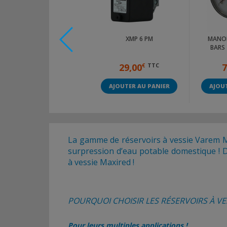
RUBAN TÉFLON -
XMP 6 PM
MANOM
12X0,1X12 M
BARS 
1,95
€
TTC
29,00
€
TTC
7
AJOUTER AU PANIER
AJOUTER AU PANIER
AJOUT
La gamme de réservoirs à vessie Varem Max
surpression d’eau potable domestique ! D
à vessie Maxired !
POURQUOI CHOISIR LES RÉSERVOIRS À VE
Pour leurs multiples applications !