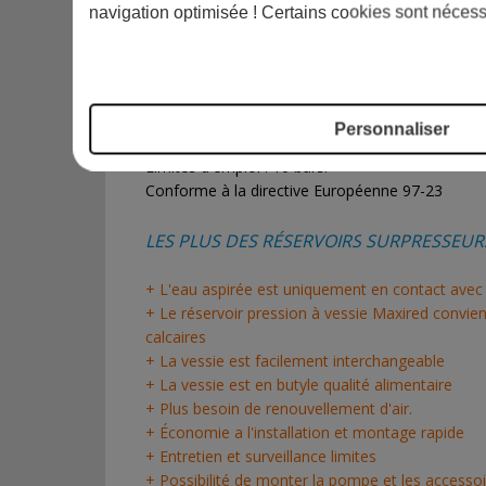
navigation optimisée ! Certains cookies sont nécess
L'épaisseur et la qualité de la tôle ainsi que l
garanties de solidité.
Sur demande, fourniture d'un kit inox, composé
INOX AISI 304.
Personnaliser
Limites d'emploi : 10 bars.
Conforme à la directive Européenne 97-23
LES PLUS DES RÉSERVOIRS
SURPRESSEUR
+ L'eau aspirée est uniquement en contact avec 
+ Le réservoir pression à vessie Maxired convie
calcaires
+ La vessie est facilement interchangeable
+ La vessie est en butyle qualité alimentaire
+ Plus besoin de renouvellement d'air.
+ Économie a l'installation et montage rapide
+ Entretien et surveillance limites
+ Possibilité de monter la pompe et les accessoi