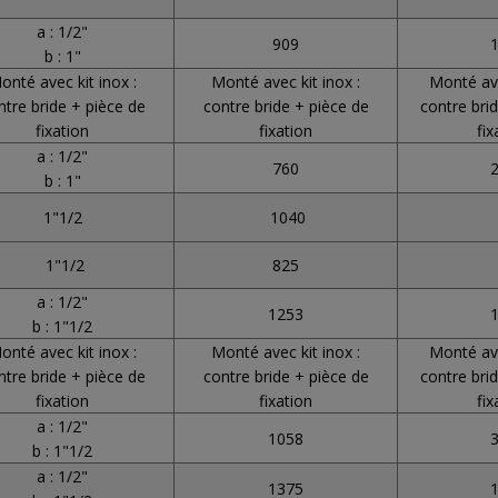
a : 1/2"
909
b : 1"
onté avec kit inox :
Monté avec kit inox :
Monté ave
ntre bride + pièce de
contre bride + pièce de
contre bri
fixation
fixation
fix
a : 1/2"
760
b : 1"
1"1/2
1040
1"1/2
825
a : 1/2"
1253
b : 1"1/2
onté avec kit inox :
Monté avec kit inox :
Monté ave
ntre bride + pièce de
contre bride + pièce de
contre bri
fixation
fixation
fix
a : 1/2"
1058
b : 1"1/2
a : 1/2"
1375