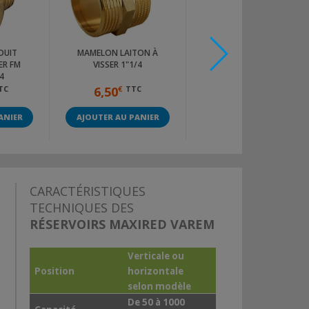
DUIT
MAMELON LAITON À
FLEXIBLE INOX 1" 1/4 -
ER FM
VISSER 1"1/4
LONGUEUR 700MM
4
TC
6,50
€
TTC
39,60
€
TTC
ANIER
AJOUTER AU PANIER
AJOUTER AU PANIER
CARACTÉRISTIQUES
TECHNIQUES DES
RÉSERVOIRS MAXIRED VAREM
Verticale ou
Position
horizontale
selon modèle
De 50 à 1000