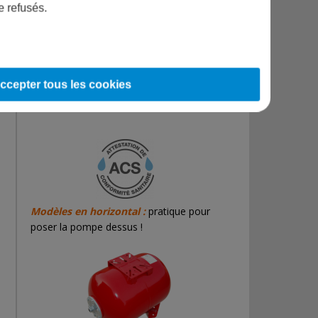
service
e refusés.
La garantie de 2 ans ne concerne que la
cuve, les brides et contre/brides. La
vessie est quant à elle garantie 1 an.
ccepter tous les cookies
Modèles en horizontal :
pratique pour
poser la pompe dessus !