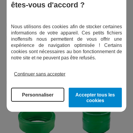
êtes-vous d'accord ?
toutes circulaires
Tous les postes de relevage possèdent une zone de perçage
pour l'entrée des déchets appelée également fil d'eau (FEA).
Nous utilisons des cookies afin de stocker certaines
Dans 90% des installation la canalisation est trop profonde
informations de votre appareil. Ces petits fichiers
par rapport au fil d'eau de la cuve. Il est donc difficile
inoffensifs nous permettent de vous offrir une
d'atteindre votre cuve et plus dur encore d'atteindre la pompe
expérience de navigation optimisée ! Certains
de relevage, pour un quelconque entretien.
cookies sont nécessaires au bon fonctionnement de
notre site et ne peuvent pas être refusés.
La rehausse se positionne au dessus de votre cuve, le
couvercle initial de la cuve viendra se clipser sur la rehausse,
Continuer sans accepter
ainsi votre station de relevage aura pris un peu plus de
hauteur (200 mm ou 400 mm selon le modèle).
Personnaliser
Accepter tous les
cookies