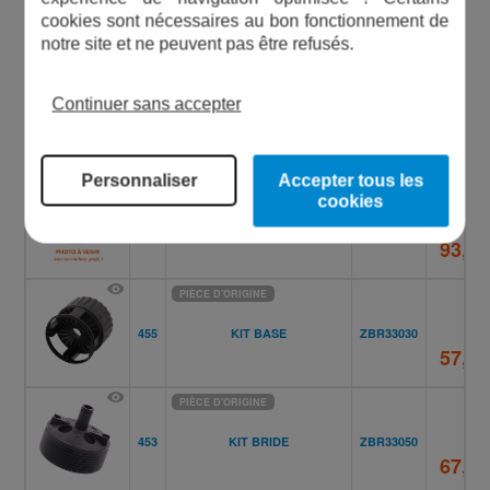
325
ZBR33100
(1X120 - 4X4)
cookies sont nécessaires au bon fonctionnement de
184,4
notre site et ne peuvent pas être refusés.
PIÈCE D'ORIGINE
Continuer sans accepter
437
KIT ANNEAU DE GUIDAGE
ZBR33110
57,20
Personnaliser
Accepter tous les
PIÈCE D'ORIGINE
cookies
378
KIT ARBRE + ROTOR
ZBR44980
93,60
PIÈCE D'ORIGINE
455
KIT BASE
ZBR33030
57,60
PIÈCE D'ORIGINE
453
KIT BRIDE
ZBR33050
67,60