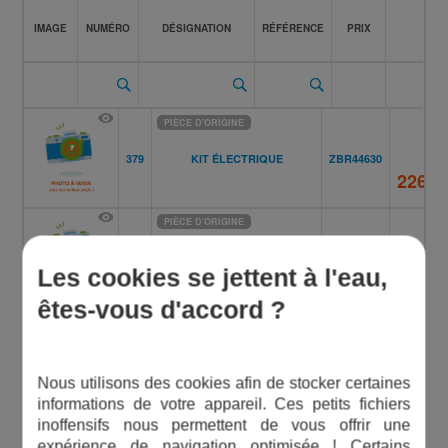
IMAGE
NUMÉRO
DÉSIGNATION
RÉFÉRENCE
PRIX
PIÈCE D'ORIGINE
379
KIT ÉLECTRIQUE
ZBR44630
226,0
PIÈCE D'ORIGINE
397
CONTRE FLASQUE
ZBR33020
Les cookies se jettent à l'eau,
67,60
êtes-vous d'accord ?
PIÈCE D'ORIGINE
KIT JOINTS
201
ZBR44920
(KIT COMPLET)
78,00
Nous utilisons des cookies afin de stocker certaines
informations de votre appareil. Ces petits fichiers
PIÈCE D'ORIGINE
inoffensifs nous permettent de vous offrir une
expérience de navigation optimisée ! Certains
FILTRATION COMPLÈTE