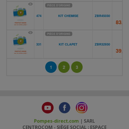
PIÈCE D'ORIGINE
474
KIT CHEMISE
ZBR45030
83,85
PIÈCE D'ORIGINE
331
KIT CLAPET
ZBR32930
39,78
1
2
3
Pompes-direct.com
| SARL
CENTROCOM - SIÈGE SOCIAL : ESPACE